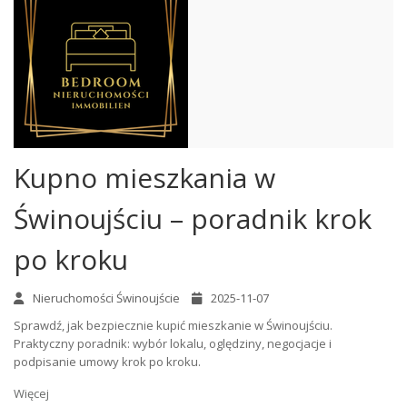
Kupno mieszkania w
Świnoujściu – poradnik krok
po kroku
Nieruchomości Świnoujście
2025-11-07
Sprawdź, jak bezpiecznie kupić mieszkanie w Świnoujściu.
Praktyczny poradnik: wybór lokalu, oględziny, negocjacje i
podpisanie umowy krok po kroku.
Więcej